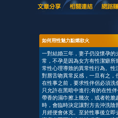
如何用性魅力點燃欲火
一對結婚三年，妻子仍沒懷孕的
常，不孕是因為女方有性潔癖所
常性心理導致的異常性行為。性
對唇舌吻異常反感，一旦有之，
在性事之前，要求性伴侶必須洗
只允許在黑暗中進行;有的在性
帶香的濕巾擦上幾次，或者乾脆
時，會臨時決定讓對方去沖洗陰
月經便會休克。至於性事後立即