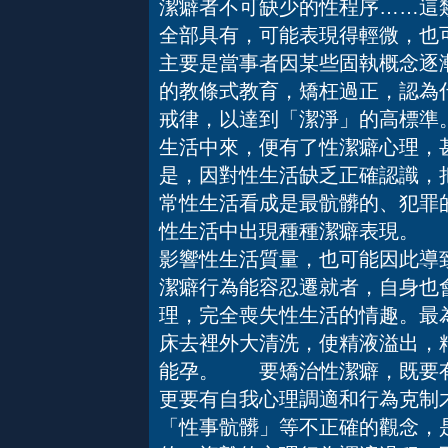
潔癖者不可缺少的性程序……這
全部具有，可能表現得輕微，也
主要是當事者因某些固執概念逐
的教條式教育，矯枉過正，認為
戒律，以達到「潔淨」的高標準
生活中來，便有了性潔癖心理，
是，因對性生活缺乏正確認識，
常性生活看成是最骯髒的、犯罪
性生活中出現種種潔癖表現。 
影響性生活質量，也可能因此導
潔癖行為能容忍遷就者，自身也
理，完全喪失性生活的情趣。最
床去裡外大清洗，使精液溢出，
能孕。 要矯治性潔癖，既要有
更要有自我心理調適和行為克制
「性事骯髒」等不正確的觀念，